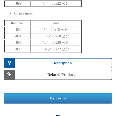
I-899
14"／35x22 公分
Coarse mesh
Item No.
Size
I-892
8"／20x15 公分
I-894
10"／25x18 公分
I-896
12"／30x20 公分
I-898
14"／35x22 公分
Description
Related Products
Back to list