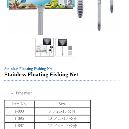
Stainless Floating Fishing Net
Stainless Floating Fishing Net
Fine mesh
Item No,
Size
I-893
8"／20x15 公分
I-895
10"／25x18 公分
I-897
12"／30x20 公分