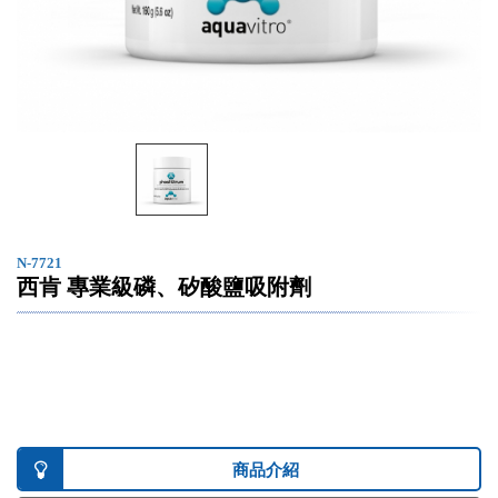
N-7721
西肯 專業級磷、矽酸鹽吸附劑
商品介紹