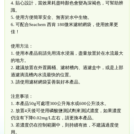
4. 貼心設計，當效果耗盡時顏色會變為深褐色，可幫助辨
識。
5. 使用方便簡單安全、無害於水中生物。
6. 可配合Seachem 西肯 180微米濾材網袋，使用效果更
佳！
使用方法：
1. 使用本產品前請先用清水浸濕，盡量放置於在水流最大
的地方。
2. 建議放置在外置圓桶、濾材槽內、過濾盒中，或是上部
過濾滴流槽內水流最快的位置。
3. 請使用濾材網袋妥善裝好本產品。
注意事項：
1. 本產品50g可處理300公升海水或600公升淡水。
2. 放置4天後可使用磷酸鹽測試劑來測試濃度，如果濃度
仍沒有下降0.02mg/L左右，請更換本產品。
3. 若濃度仍在控制範圍中，則持續有效，不建議過度使
用。