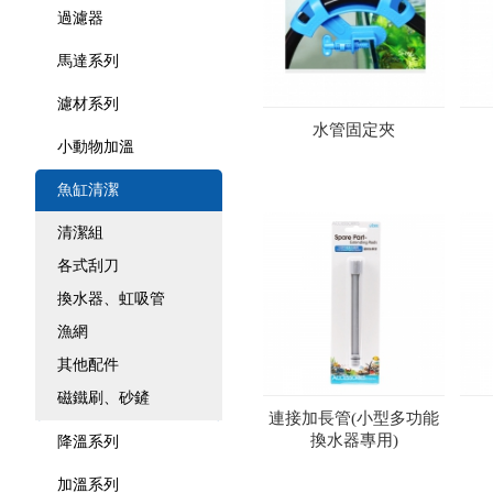
過濾器
馬達系列
濾材系列
水管固定夾
小動物加溫
魚缸清潔
清潔組
各式刮刀
換水器、虹吸管
漁網
其他配件
磁鐵刷、砂鏟
連接加長管(小型多功能
換水器專用)
降溫系列
加溫系列