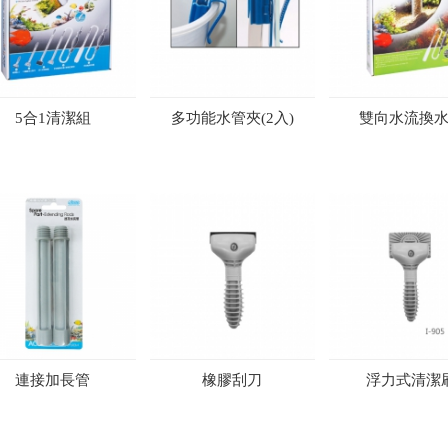
5合1清潔組
多功能水管夾(2入)
雙向水流換
連接加長管
橡膠刮刀
浮力式清潔