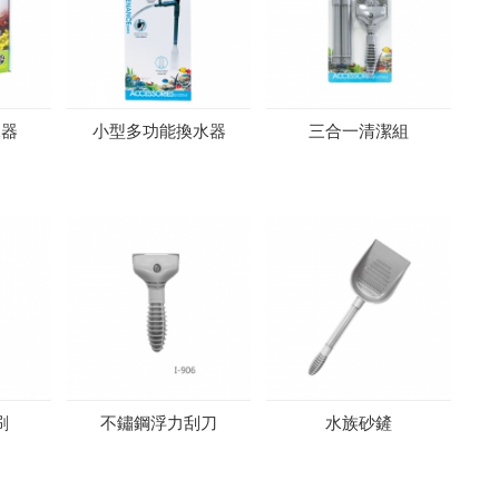
水器
小型多功能換水器
三合一清潔組
刷
不鏽鋼浮力刮刀
水族砂鏟