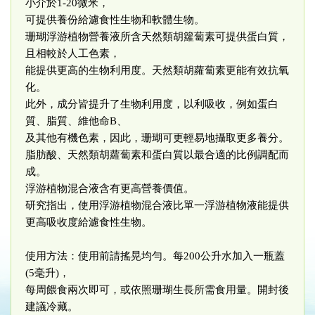
小介於1-20微米，
可提供養份給濾食性生物和軟體生物。
珊瑚浮游植物營養液所含天然類胡籮蔔素可提供蛋白質，
且相較於人工色素，
能提供更高的生物利用度。天然類胡蘿蔔素更能有效抗氧
化。
此外，成分皆提升了生物利用度，以利吸收，例如蛋白
質、脂質、維他命B、
及其他有機色素，因此，珊瑚可更輕易地攝取更多養分。
脂肪酸、天然類胡蘿蔔素和蛋白質以最合適的比例調配而
成。
浮游植物混合液含有更高營養價值。
研究指出，使用浮游植物混合液比單一浮游植物液能提供
更高吸收度給濾食性生物。
使用方法：使用前請搖晃均勻。每200公升水加入一瓶蓋
(5毫升)，
每周餵食兩次即可，或依照珊瑚生長所需食用量。開封後
建議冷藏。