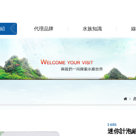
紹
代理品牌
水族知識
線
I-686
迷你計泡細