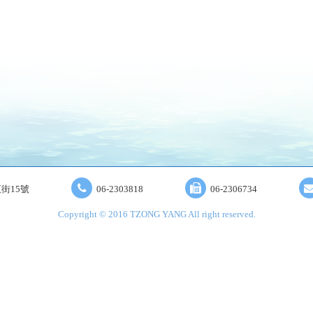
街15號
06-2303818
06-2306734
Copyright © 2016 TZONG YANG All right reserved.