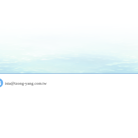
ista@tzong-yang.com.tw